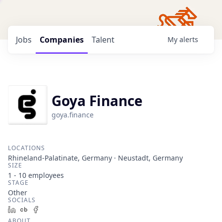
Jobs
Companies
Talent
My
alerts
Goya Finance
goya.finance
LOCATIONS
Rhineland-Palatinate, Germany · Neustadt, Germany
SIZE
1 - 10
employees
STAGE
Other
SOCIALS
LinkedIn
Crunchbase
Facebook
ABOUT